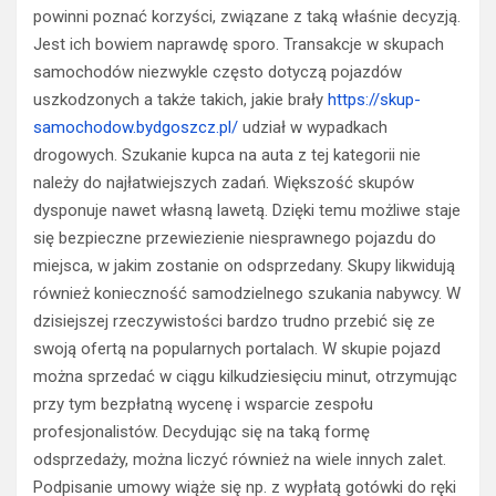
powinni poznać korzyści, związane z taką właśnie decyzją.
Jest ich bowiem naprawdę sporo. Transakcje w skupach
samochodów niezwykle często dotyczą pojazdów
uszkodzonych a także takich, jakie brały
https://skup-
samochodow.bydgoszcz.pl/
udział w wypadkach
drogowych. Szukanie kupca na auta z tej kategorii nie
należy do najłatwiejszych zadań. Większość skupów
dysponuje nawet własną lawetą. Dzięki temu możliwe staje
się bezpieczne przewiezienie niesprawnego pojazdu do
miejsca, w jakim zostanie on odsprzedany. Skupy likwidują
również konieczność samodzielnego szukania nabywcy. W
dzisiejszej rzeczywistości bardzo trudno przebić się ze
swoją ofertą na popularnych portalach. W skupie pojazd
można sprzedać w ciągu kilkudziesięciu minut, otrzymując
przy tym bezpłatną wycenę i wsparcie zespołu
profesjonalistów. Decydując się na taką formę
odsprzedaży, można liczyć również na wiele innych zalet.
Podpisanie umowy wiąże się np. z wypłatą gotówki do ręki