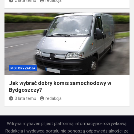
2 lata temu
redakcja
MOTORYZACJA
Jak wybrać dobry komis samochodowy w
Bydgoszczy?
3 lata temu
redakcja
Witryna myhaven.pl jest platformą informacyjno-rozrywkową.
Redakcja i wydawca portalu nie ponoszą odpowiedzialności ze