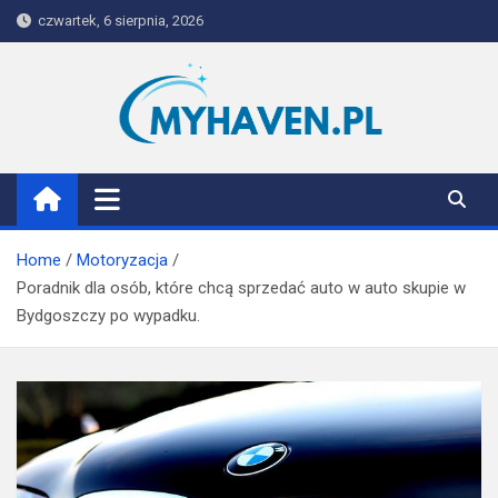
Skip
czwartek, 6 sierpnia, 2026
to
content
Myhaven
Home
Motoryzacja
Poradnik dla osób, które chcą sprzedać auto w auto skupie w
Bydgoszczy po wypadku.