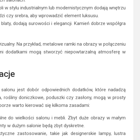
li w stylu industrialnym lub modernistycznym dodają wnętrzu
dzi czy srebra, aby wprowadzić element luksusu.
 blaty, dodają surowości i elegancji. Kamień dobrze współgra
wizualny. Na przykład, metalowe ramki na obrazy w połączeniu
ymi dodatkami mogą stworzyć niepowtarzalną atmosferę w
acje
 salonu jest dobór odpowiednich dodatków, które nadadzą
tra, rośliny doniczkowe, poduszki czy zasłony, mogą w prosty
borze warto kierować się kilkoma zasadami:
lne do wielkości salonu i mebli. Zbyt duże obrazy w małym
nty w dużym salonie będą zbyt dyskretne.
tyczne zastosowanie, takie jak designerskie lampy, lustra