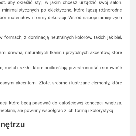
t, aby określić styl, w jakim chcesz urządzić swój salon.
minimalistycznych po eklektyczne, które łączą różnorodne
wybór materiałów i formy dekoracji. Wśród najpopularniejszych
formach, z dominacją neutralnych kolorów, takich jak biel,
i drewna, naturalnych tkanin i przytulnych akcentów, które
n, metal i szkło, które podkreślają przestronność i surowość
snymi akcentami. Złote, srebrne i lustrzane elementy, które
racji, które będą pasować do całościowej koncepcji wnętrza.
eblami, ale powinny współgrać z ich formą i kolorystyką.
wnętrzu