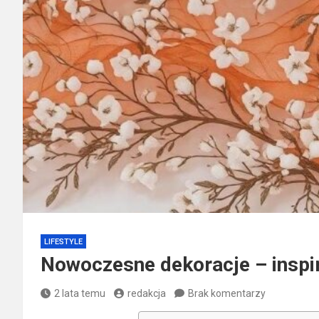
LIFESTYLE
Nowoczesne dekoracje – inspi
2 lata temu
redakcja
Brak komentarzy