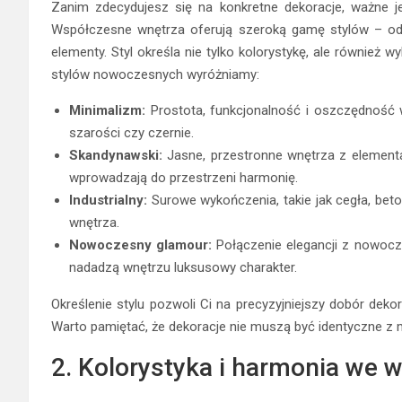
Zanim zdecydujesz się na konkretne dekoracje, ważne jes
Współczesne wnętrza oferują szeroką gamę stylów – od 
elementy. Styl określa nie tylko kolorystykę, ale również 
stylów nowoczesnych wyróżniamy:
Minimalizm:
Prostota, funkcjonalność i oszczędność w 
szarości czy czernie.
Skandynawski:
Jasne, przestronne wnętrza z elementam
wprowadzają do przestrzeni harmonię.
Industrialny:
Surowe wykończenia, takie jak cegła, beto
wnętrza.
Nowoczesny glamour:
Połączenie elegancji z nowocze
nadadzą wnętrzu luksusowy charakter.
Określenie stylu pozwoli Ci na precyzyjniejszy dobór deko
Warto pamiętać, że dekoracje nie muszą być identyczne z m
2. Kolorystyka i harmonia we 