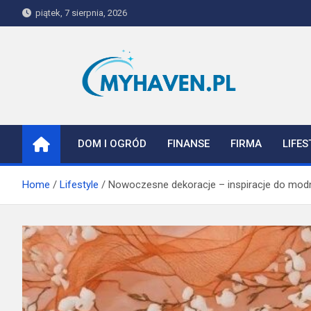
Skip
piątek, 7 sierpnia, 2026
to
content
Myhaven
DOM I OGRÓD
FINANSE
FIRMA
LIFES
Home
Lifestyle
Nowoczesne dekoracje – inspiracje do mod