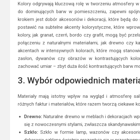
Kolory odgrywają kluczową rolę w tworzeniu atmosfery w 
do dominujących barw w pomieszczeniu, zapewni spójno
krokiem jest dobór akcesoriów i dekoracji, które będą d
postawić na subtelne akcenty kolorystyczne, które wprow
kolory, jak granat, czerń, bordo czy grafit, mogą być prze
połączeniu z naturalnymi materiałami, jak drewno czy k
akcentach w intensywnych kolorach, które mogą stanowi
zasłon, dywanów czy obrazów w kontrastujących kolora
zachować umiar – zbyt duża ilość kontrastujących barw mo
3. Wybór odpowiednich materi
Materiały mają istotny wpływ na wygląd i atmosferę sa
różnych faktur i materiałów, które razem tworzą ciekawe k
Drewno:
Naturalne drewno w meblach i dekoracjach wpr
się z nowoczesnymi stylami, zwłaszcza skandynawskim i
Szkło:
Szkło w formie lamp, wazonów czy akcesoriów
dekoracje szklane świetnie prezentują się w przestronn