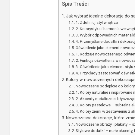
Spis Treści
Jak wybrać idealne dekoracje do s
1. Zdefiniuj styl wnętrza
2. Kolorystyka i harmonia we wnę
3. Wybór odpowiednich materiał
4. Przemyślane dodatki i dekorac
Oświetlenie jako element nowocz
1. Rodzaje nowoczesnego oświet
2. Funkcja oświetlenia w nowocz
3. Oświetlenie jako element sty
4. Przykłady zastosowań oświet
Kolory w nowoczesnych dekoracja
Nowoczesne podejście do kolorys
1. Kolory naturalne i inspirowane 
2. Akcenty metaliczne i błyszcz
3. Kolory pastelowe – subtelna e
4. Kolory ziemi w zestawieniu z
Nowoczesne dekoracje, które zmie
Nowoczesne obrazy i plakaty – s
Stylowe dodatki – małe akcenty, 