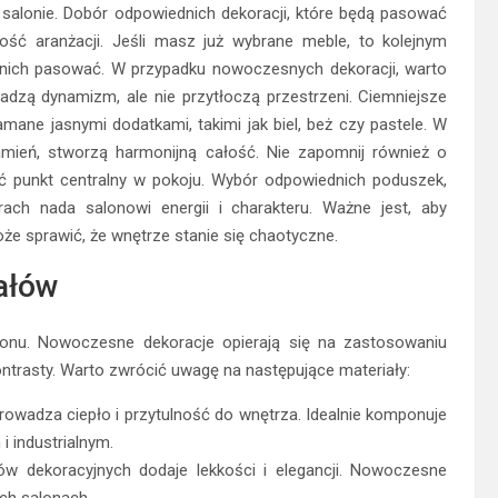
salonie. Dobór odpowiednich dekoracji, które będą pasować
ść aranżacji. Jeśli masz już wybrane meble, to kolejnym
o nich pasować. W przypadku nowoczesnych dekoracji, warto
adzą dynamizm, ale nie przytłoczą przestrzeni. Ciemniejsze
łamane jasnymi dodatkami, takimi jak biel, beż czy pastele. W
amień, stworzą harmonijną całość. Nie zapomnij również o
ć punkt centralny w pokoju. Wybór odpowiednich poduszek,
ch nada salonowi energii i charakteru. Ważne jest, aby
że sprawić, że wnętrze stanie się chaotyczne.
ałów
lonu. Nowoczesne dekoracje opierają się na zastosowaniu
ontrasty. Warto zwrócić uwagę na następujące materiały:
owadza ciepło i przytulność do wnętrza. Idealnie komponuje
 industrialnym.
 dekoracyjnych dodaje lekkości i elegancji. Nowoczesne
ych salonach.