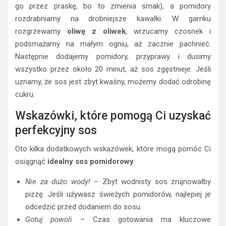
go przez praskę, bo to zmienia smak), a pomidory
rozdrabniamy na drobniejsze kawałki. W garnku
rozgrzewamy
oliwę z oliwek
, wrzucamy czosnek i
podsmażamy na małym ogniu, aż zacznie pachnieć.
Następnie dodajemy pomidory, przyprawy i dusimy
wszystko przez około 20 minut, aż sos zgęstnieje. Jeśli
uznamy, że sos jest zbyt kwaśny, możemy dodać odrobinę
cukru.
Wskazówki, które pomogą Ci uzyskać
perfekcyjny sos
Oto kilka dodatkowych wskazówek, które mogą pomóc Ci
osiągnąć
idealny sos pomidorowy
:
Nie za dużo wody!
– Zbyt wodnisty sos zrujnowałby
pizzę. Jeśli używasz świeżych pomidorów, najlepiej je
odcedzić przed dodaniem do sosu.
Gotuj powoli
– Czas gotowania ma kluczowe