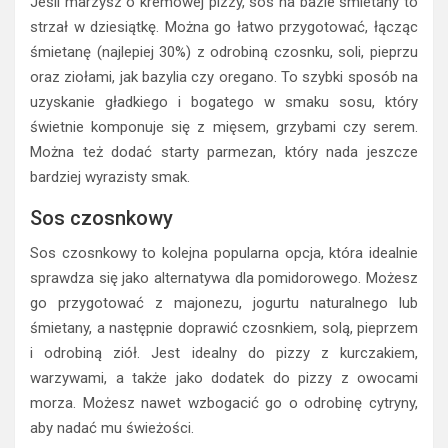
Jeśli marzysz o kremowej pizzy, sos na bazie śmietany to
strzał w dziesiątkę. Można go łatwo przygotować, łącząc
śmietanę (najlepiej 30%) z odrobiną czosnku, soli, pieprzu
oraz ziołami, jak bazylia czy oregano. To szybki sposób na
uzyskanie gładkiego i bogatego w smaku sosu, który
świetnie komponuje się z mięsem, grzybami czy serem.
Można też dodać starty parmezan, który nada jeszcze
bardziej wyrazisty smak.
Sos czosnkowy
Sos czosnkowy to kolejna popularna opcja, która idealnie
sprawdza się jako alternatywa dla pomidorowego. Możesz
go przygotować z majonezu, jogurtu naturalnego lub
śmietany, a następnie doprawić czosnkiem, solą, pieprzem
i odrobiną ziół. Jest idealny do pizzy z kurczakiem,
warzywami, a także jako dodatek do pizzy z owocami
morza. Możesz nawet wzbogacić go o odrobinę cytryny,
aby nadać mu świeżości.