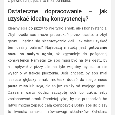
Z pewnością będzie to miła odmiana.
Ostateczne dopracowanie – jak
uzyskać idealną konsystencję?
Idealny sos do pizzy to nie tylko smak, ale i konsystencja.
Zbyt rzadki sos może przeciekać przez ciasto, a zbyt
gęsty – będzie się nieestetycznie kleił. Jak więc uzyskać
ten idealny balans? Najlepszą metodą jest
gotowanie
sosu na małym ogniu
, aż zgęstnieje do pożądanej
konsystencji. Pamiętaj, że sos musi być na tyle gęsty, by
nie spływał z pizzy, ale na tyle wilgotny, by ciasto nie
wyschło w trakcie pieczenia. Jeśli chcesz, by sos miał
jeszcze głębszy smak, możesz dodać do niego nieco
pasta miso
lub
soja
, ale to już zależy od twojego gustu.
Czasami warto dodać szczyptę soli lub cukru, żeby
zbalansować smak. Pamiętaj tylko, by nie przesadzić, bo
łatwo można zepsuć całą kompozycję!Dobry sos do pizzy
to kwestia smaku i równowagi składników. Odrobina