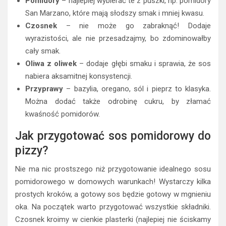
Pomidory
– najlepiej wybierać te z puszki, np. pomidory
San Marzano, które mają słodszy smak i mniej kwasu.
Czosnek
– nie może go zabraknąć! Dodaje
wyrazistości, ale nie przesadzajmy, bo zdominowałby
cały smak.
Oliwa z oliwek
– dodaje głębi smaku i sprawia, że sos
nabiera aksamitnej konsystencji.
Przyprawy
– bazylia, oregano, sól i pieprz to klasyka.
Można dodać także odrobinę cukru, by złamać
kwaśność pomidorów.
Jak przygotować sos pomidorowy do
pizzy?
Nie ma nic prostszego niż przygotowanie idealnego sosu
pomidorowego w domowych warunkach! Wystarczy kilka
prostych kroków, a gotowy sos będzie gotowy w mgnieniu
oka. Na początek warto przygotować wszystkie składniki.
Czosnek kroimy w cienkie plasterki (najlepiej nie ściskamy