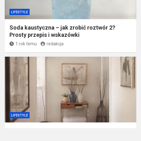
LIFESTYLE
Soda kaustyczna – jak zrobić roztwór 2?
Prosty przepis i wskazówki
1 rok temu
redakcja
LIFESTYLE
Porady do aranżacji przedpokoju – jak
urządzić funkcjonalną i stylową przestrzeń?