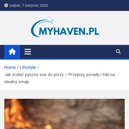
Skip
piątek, 7 sierpnia, 2026
to
content
Myhaven
Home
Lifestyle
Jak zrobić pyszny sos do pizzy – Przepisy, porady i triki na
idealny smak