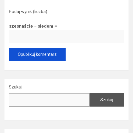
Podaj wynik (liczba):
szesnaście − siedem =
Szukaj
Szukaj