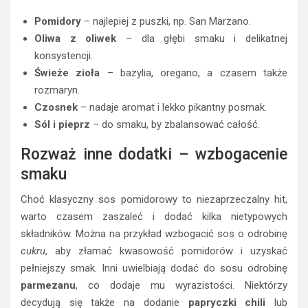
Pomidory
– najlepiej z puszki, np. San Marzano.
Oliwa z oliwek
– dla głębi smaku i delikatnej
konsystencji.
Świeże zioła
– bazylia, oregano, a czasem także
rozmaryn.
Czosnek
– nadaje aromat i lekko pikantny posmak.
Sól i pieprz
– do smaku, by zbalansować całość.
Rozważ inne dodatki – wzbogacenie
smaku
Choć klasyczny sos pomidorowy to niezaprzeczalny hit,
warto czasem zaszaleć i dodać kilka nietypowych
składników. Można na przykład wzbogacić sos o odrobinę
cukru
, aby złamać kwasowość pomidorów i uzyskać
pełniejszy smak. Inni uwielbiają dodać do sosu odrobinę
parmezanu
, co dodaje mu wyrazistości. Niektórzy
decydują się także na dodanie
papryczki chili
lub