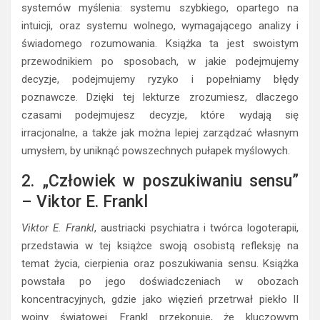
systemów myślenia: systemu szybkiego, opartego na
intuicji, oraz systemu wolnego, wymagającego analizy i
świadomego rozumowania. Książka ta jest swoistym
przewodnikiem po sposobach, w jakie podejmujemy
decyzje, podejmujemy ryzyko i popełniamy błędy
poznawcze. Dzięki tej lekturze zrozumiesz, dlaczego
czasami podejmujesz decyzje, które wydają się
irracjonalne, a także jak można lepiej zarządzać własnym
umysłem, by uniknąć powszechnych pułapek myślowych.
2. „Człowiek w poszukiwaniu sensu”
– Viktor E. Frankl
Viktor E. Frankl
, austriacki psychiatra i twórca logoterapii,
przedstawia w tej książce swoją osobistą refleksję na
temat życia, cierpienia oraz poszukiwania sensu. Książka
powstała po jego doświadczeniach w obozach
koncentracyjnych, gdzie jako więzień przetrwał piekło II
wojny światowej. Frankl przekonuje, że kluczowym