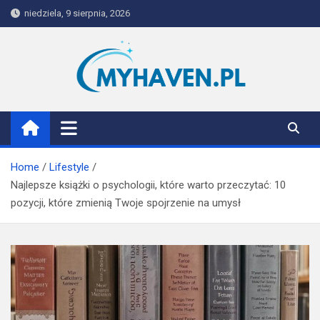
Skip
niedziela, 9 sierpnia, 2026
to
content
Myhaven
Home
Lifestyle
Najlepsze książki o psychologii, które warto przeczytać: 10
pozycji, które zmienią Twoje spojrzenie na umysł