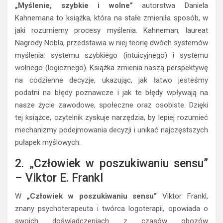
„Myślenie, szybkie i wolne”
autorstwa Daniela
Kahnemana to książka, która na stałe zmieniła sposób, w
jaki rozumiemy procesy myślenia. Kahneman, laureat
Nagrody Nobla, przedstawia w niej teorię dwóch systemów
myślenia: systemu szybkiego (intuicyjnego) i systemu
wolnego (logicznego). Książka zmienia naszą perspektywę
na codzienne decyzje, ukazując, jak łatwo jesteśmy
podatni na błędy poznawcze i jak te błędy wpływają na
nasze życie zawodowe, społeczne oraz osobiste. Dzięki
tej książce, czytelnik zyskuje narzędzia, by lepiej rozumieć
mechanizmy podejmowania decyzji i unikać najczęstszych
pułapek myślowych.
2. „Człowiek w poszukiwaniu sensu”
– Viktor E. Frankl
W
„Człowiek w poszukiwaniu sensu”
Viktor Frankl,
znany psychoterapeuta i twórca logoterapii, opowiada o
swoich doświadczeniach z czasów obozów