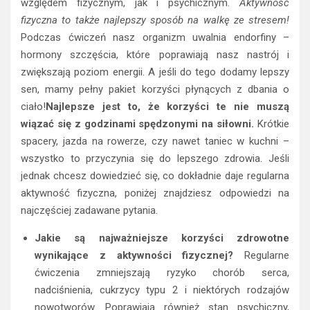
względem fizycznym, jak i psychicznym.
Aktywność
fizyczna to także najlepszy sposób na walkę ze stresem!
Podczas ćwiczeń nasz organizm uwalnia endorfiny –
hormony szczęścia, które poprawiają nasz nastrój i
zwiększają poziom energii. A jeśli do tego dodamy lepszy
sen, mamy pełny pakiet korzyści płynących z dbania o
ciało!
Najlepsze jest to, że korzyści te nie muszą
wiązać się z godzinami spędzonymi na siłowni.
Krótkie
spacery, jazda na rowerze, czy nawet taniec w kuchni –
wszystko to przyczynia się do lepszego zdrowia. Jeśli
jednak chcesz dowiedzieć się, co dokładnie daje regularna
aktywność fizyczna, poniżej znajdziesz odpowiedzi na
najczęściej zadawane pytania.
Jakie są najważniejsze korzyści zdrowotne
wynikające z aktywności fizycznej?
Regularne
ćwiczenia zmniejszają ryzyko chorób serca,
nadciśnienia, cukrzycy typu 2 i niektórych rodzajów
nowotworów. Poprawiają również stan psychiczny,