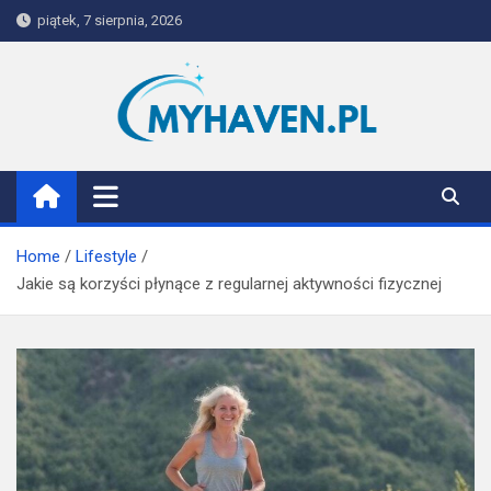
Skip
piątek, 7 sierpnia, 2026
to
content
Myhaven
Home
Lifestyle
Jakie są korzyści płynące z regularnej aktywności fizycznej