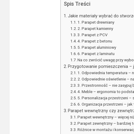
Spis Treści
Jakie materiały wybrać do stworz
1. Parapet drewniany
2. Parapet kamienny
3. Parapet z PCV
4. Parapet z betonu
5. Parapet aluminiowy
6. Parapet z laminatu
Na co zwrócić uwagę przy wybor
Przygotowanie pomieszczenia – j
1. Odpowiednia temperatura – ni
2. Odpowiednie oświetlenie – n
3. Przestronność – nie zasypuj
4. Meble – ergonomia to podst
5. Personalizacja przestrzeni – s
6. Organizacja przestrzeni – jak
Parapet wewnętrzny czy zewnętrz
Parapet wewnętrzny – więcej ni
Parapet zewnętrzny – bardziej t
Różnice w montażu i konserwacj