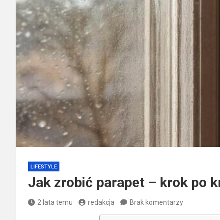
LIFESTYLE
Jak zrobić parapet – krok po kr
2 lata temu
redakcja
Brak komentarzy