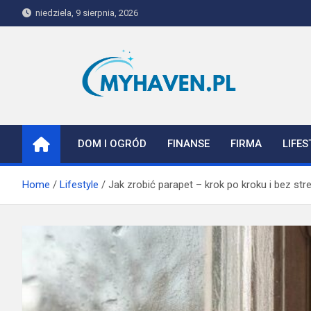
Skip
niedziela, 9 sierpnia, 2026
to
content
Myhaven
DOM I OGRÓD
FINANSE
FIRMA
LIFES
Home
Lifestyle
Jak zrobić parapet – krok po kroku i bez str