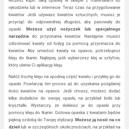
Możesz kupić taką opaskę w sklepie z materiałami do
rękodzieła lub w internecie. Teraz czas na przygotowanie
kwiatów. Jeśli używasz kwiatów sztucznych, musisz je
przyciąć do odpowiedniej długości, aby pasowały do
opaski.
Możesz użyć nożyczek lub specjalnego
narzędzia
do przycinania kwiatów. Następnie musisz
odizolować kwiaty od łodyg za pomocą przycinacza do
kwiatów. Aby umieścić kwiaty na opasce, potrzebujesz
kleju do tkanin. Najlepiej, jeśli wybierzesz klej w sztyfcie,
który ułatwi Ci aplikację kleju.
Nałóż trochę kleju na spodnią część kwiatu i przyklej go do
opaski. Powtarzaj ten proces aż do uzyskania pożądanej
ilości kwiatów na opasce. Jeśli chcesz, możesz dodać
kilka dodatków do swojej opaski, na przykład listki lub
kryształki. Wystarczy, że dokleisz je do opaski przy
pomocy kleju do tkanin. Gotowa opaska z kwiatami będzie
piękną ozdobą do Twojej stylizacji.
Możesz ją nosić na co
dzień
lub w szczególnych okolicznościach, na przykład na