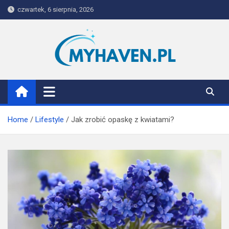
Skip
czwartek, 6 sierpnia, 2026
to
content
Myhaven
Home
Lifestyle
Jak zrobić opaskę z kwiatami?