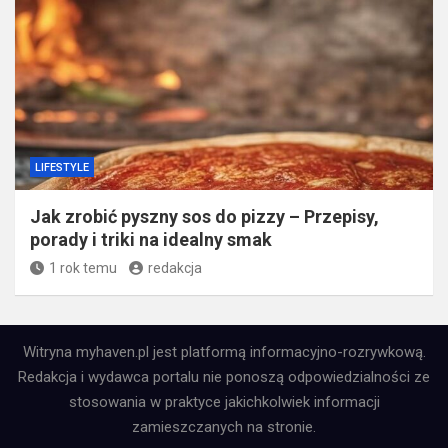
LIFESTYLE
Jak zrobić pyszny sos do pizzy – Przepisy,
porady i triki na idealny smak
1 rok temu
redakcja
Witryna myhaven.pl jest platformą informacyjno-rozrywkową.
Redakcja i wydawca portalu nie ponoszą odpowiedzialności ze
stosowania w praktyce jakichkolwiek informacji
zamieszczanych na stronie.