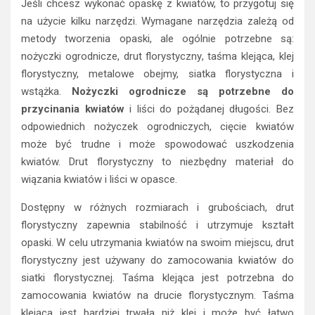
Jeśli chcesz wykonać opaskę z kwiatów, to przygotuj się
na użycie kilku narzędzi. Wymagane narzędzia zależą od
metody tworzenia opaski, ale ogólnie potrzebne są:
nożyczki ogrodnicze, drut florystyczny, taśma klejąca, klej
florystyczny, metalowe obejmy, siatka florystyczna i
wstążka.
Nożyczki ogrodnicze są potrzebne do
przycinania kwiatów
i liści do pożądanej długości. Bez
odpowiednich nożyczek ogrodniczych, cięcie kwiatów
może być trudne i może spowodować uszkodzenia
kwiatów. Drut florystyczny to niezbędny materiał do
wiązania kwiatów i liści w opasce.
Dostępny w różnych rozmiarach i grubościach, drut
florystyczny zapewnia stabilność i utrzymuje kształt
opaski. W celu utrzymania kwiatów na swoim miejscu, drut
florystyczny jest używany do zamocowania kwiatów do
siatki florystycznej. Taśma klejąca jest potrzebna do
zamocowania kwiatów na drucie florystycznym. Taśma
klejąca jest bardziej trwała niż klej i może być łatwo