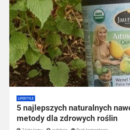
LIFESTYLE
5 najlepszych naturalnych na
metody dla zdrowych roślin
2 lata temu
redakcja
Brak komentarzy