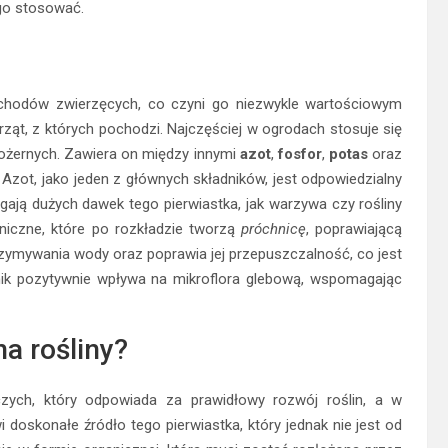
 go stosować.
odchodów zwierzęcych, co czyni go niezwykle wartościowym
ąt, z których pochodzi. Najczęściej w ogrodach stosuje się
linożernych. Zawiera on między innymi
azot
,
fosfor
,
potas
oraz
 Azot, jako jeden z głównych składników, jest odpowiedzialny
gają dużych dawek tego pierwiastka, jak warzywa czy rośliny
niczne, które po rozkładzie tworzą
próchnicę
, poprawiającą
rzymywania wody oraz poprawia jej przepuszczalność, co jest
ik pozytywnie wpływa na mikroflora glebową, wspomagając
a rośliny?
zych, który odpowiada za prawidłowy rozwój roślin, a w
 doskonałe źródło tego pierwiastka, który jednak nie jest od