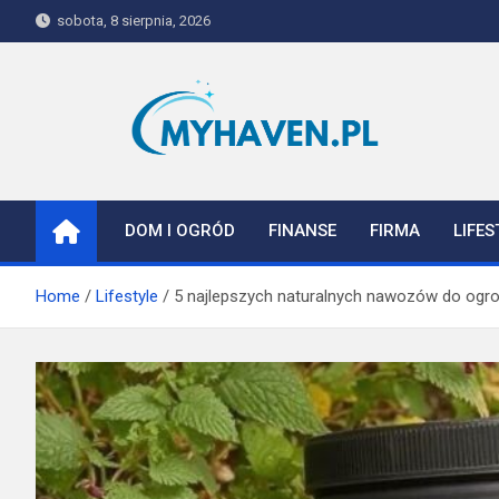
Skip
sobota, 8 sierpnia, 2026
to
content
Myhaven
DOM I OGRÓD
FINANSE
FIRMA
LIFES
Home
Lifestyle
5 najlepszych naturalnych nawozów do ogro