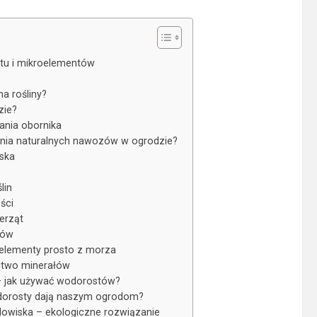
otu i mikroelementów
a rośliny?
zie?
ania obornika
ania naturalnych nawozów w ogrodzie?
ska
lin
ści
ierząt
zów
oelementy prosto z morza
ctwo minerałów
– jak używać wodorostów?
wodorosty dają naszym ogrodom?
dowiska – ekologiczne rozwiązanie