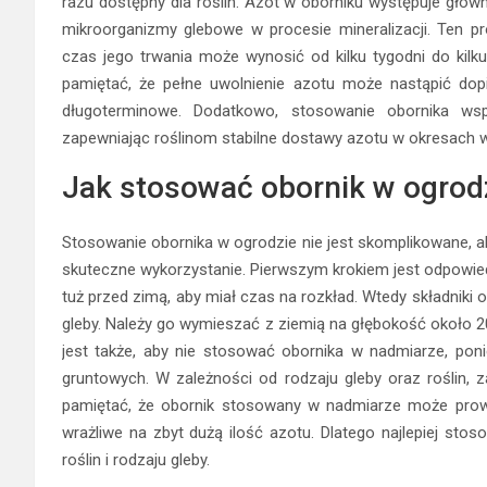
razu dostępny dla roślin. Azot w oborniku występuje głów
mikroorganizmy glebowe w procesie mineralizacji. Ten pro
czas jego trwania może wynosić od kilku tygodni do kilku
pamiętać, że pełne uwolnienie azotu może nastąpić dopi
długoterminowe. Dodatkowo, stosowanie obornika 
zapewniając roślinom stabilne dostawy azotu w okresach wz
Jak stosować obornik w ogrod
Stosowanie obornika w ogrodzie nie jest skomplikowane, 
skuteczne wykorzystanie. Pierwszym krokiem jest odpowiedn
tuż przed zimą, aby miał czas na rozkład. Wtedy składniki 
gleby. Należy go wymieszać z ziemią na głębokość około 
jest także, aby nie stosować obornika w nadmiarze, po
gruntowych. W zależności od rodzaju gleby oraz roślin, 
pamiętać, że obornik stosowany w nadmiarze może prowad
wrażliwe na zbyt dużą ilość azotu. Dlatego najlepiej st
roślin i rodzaju gleby.