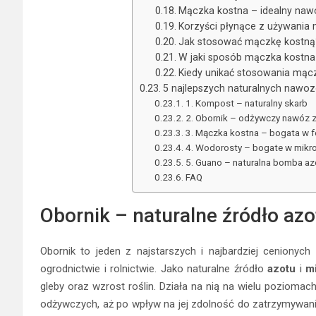
Mączka kostna – idealny naw
Korzyści płynące z używania 
Jak stosować mączkę kostną
W jaki sposób mączka kostna
Kiedy unikać stosowania mącz
5 najlepszych naturalnych nawo
1. Kompost – naturalny skarb
2. Obornik – odżywczy nawóz 
3. Mączka kostna – bogata w f
4. Wodorosty – bogate w mikr
5. Guano – naturalna bomba a
FAQ
Obornik – naturalne źródło az
Obornik to jeden z najstarszych i najbardziej ceniony
ogrodnictwie i rolnictwie. Jako naturalne źródło
azotu
i
m
gleby oraz wzrost roślin. Działa na nią na wielu poziomac
odżywczych, aż po wpływ na jej zdolność do zatrzymywani