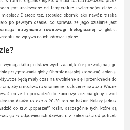
nie w formie organicznej, która musi zostać rozłożona przez
ces jest uzależniony od temperatury i wilgotności gleby, a
 miesięcy. Dlatego też, stosując obornik jako nawóz, trzeba
ero po pewnym czasie, co sprawia, że jego działanie jest
wspomaga
utrzymanie równowagi biologicznej
w glebie,
rostu, co wpływa na ich zdrowie i plony.
zie?
ale wymaga kilku podstawowych zasad, które pozwolą na jego
ie przygotowanie gleby. Obornik najlepiej stosować jesienią,
odżywcze będą miały czas na uwolnienie się i przeniknięcie do
20 cm, aby umożliwić równomierne rozłożenie nawozu. Ważne
nieważ może to prowadzić do zanieczyszczenia gleby i wód
zalecana dawka to około 20-30 ton na hektar. Należy jednak
zić do tzw. „poparzeń” roślin, szczególnie tych, które są
osować go w odpowiednich dawkach, w zależności od potrzeb