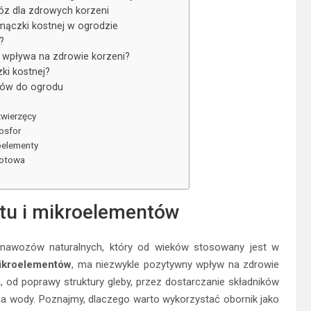
óz dla zdrowych korzeni
mączki kostnej w ogrodzie
?
 wpływa na zdrowie korzeni?
ki kostnej?
zów do ogrodu
zwierzęcy
osfor
oelementy
zotowa
otu i mikroelementów
ch nawozów naturalnych, który od wieków stosowany jest w
ikroelementów
, ma niezwykle pozytywny wpływ na zdrowie
h, od poprawy struktury gleby, przez dostarczanie składników
a wody. Poznajmy, dlaczego warto wykorzystać obornik jako