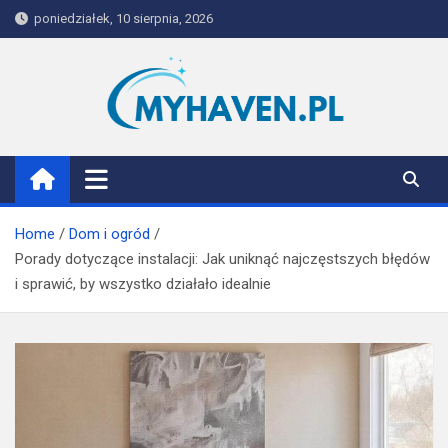
Skip
poniedziałek, 10 sierpnia, 2026
to
content
Myhaven
Home
Dom i ogród
Porady dotyczące instalacji: Jak uniknąć najczęstszych błędów
i sprawić, by wszystko działało idealnie