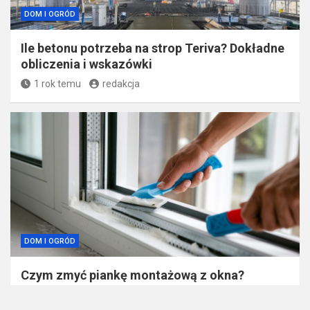
DOM I OGRÓD
Ile betonu potrzeba na strop Teriva? Dokładne
obliczenia i wskazówki
1 rok temu
redakcja
DOM I OGRÓD
Czym zmyć piankę montażową z okna?
Sprawdzone metody i bezpieczne
rozwiązania!