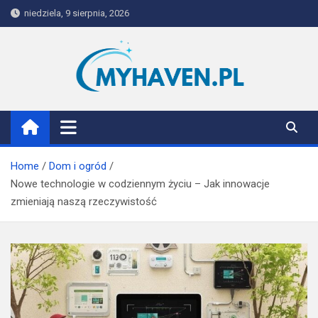
Skip
niedziela, 9 sierpnia, 2026
to
content
Myhaven
Home
Dom i ogród
Nowe technologie w codziennym życiu – Jak innowacje
zmieniają naszą rzeczywistość