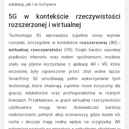
edukacji, jak i w rozrywce.
5G w kontekście rzeczywistości
rozszerzonej i wirtualnej
Technologia 5G wprowadza zupełnie nowy wymiar
rozrywki, szczególnie w kontekście
rozszerzonej
(AR) i
wirtualnej rzeczywistości
(VR). Dzięki bardzo wysokiej
prędkości internetu oraz niskim opóźnieniom, możliwe
stało się płynne korzystanie z aplikacji AR i VR, które
wcześniej były ograniczone przez zbyt wolne łącza.
Smartfony 5G umożliwiają pełne wykorzystanie tych
technologii, które otwierają zupełnie nowe horyzonty dla
graczy, edukatorów oraz profesjonalistów w różnych
branżach. Przykładowo, w grach wirtualnej rzeczywistości
użytkownicy mogą teraz doświadczać bardziej
realistycznych, pełnych akcji scenariuszy, gdzie każde ich
ruchy i decyzje mają realny wpływ na rozgrywkę. AR
natomiast pozwala na interakcję z wirtualnymi obiektami w