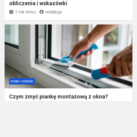
obliczenia i wskazówki
1 rok temu
redakcja
DOM I OGRÓD
Czym zmyć piankę montażową z okna?
Sprawdzone metody i bezpieczne
rozwiązania!
1 rok temu
redakcja