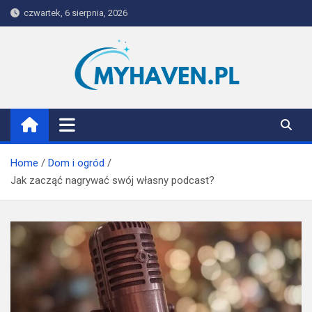
Skip
czwartek, 6 sierpnia, 2026
to
content
Myhaven
Home
Dom i ogród
Jak zacząć nagrywać swój własny podcast?